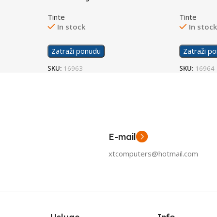
Color
Black
Tinte
Tinte
In stock
In stoc
Zatraži ponudu
Zatraži p
SKU:
16963
SKU:
16964
E-mail
xtcomputers@hotmail.com