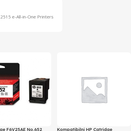
 2515 e-All-in-One Printers
dge F6V25AE No.652
Kompatibilni HP Catridge