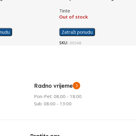
C9351CE No.21XL Black
Tinte
k
Out of stock
onudu
Zatraži ponudu
SKU:
30548
Radno vrijeme
Pon-Pet: 08:00 - 18:00
Sub: 08:00 - 13:00