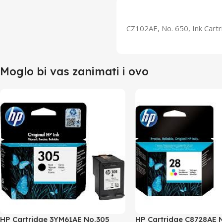
CZ102AE, No. 650, Ink Cartr
Moglo bi vas zanimati i ovo
HP Cartridge 3YM61AE No.305
HP Cartridge C8728AE 