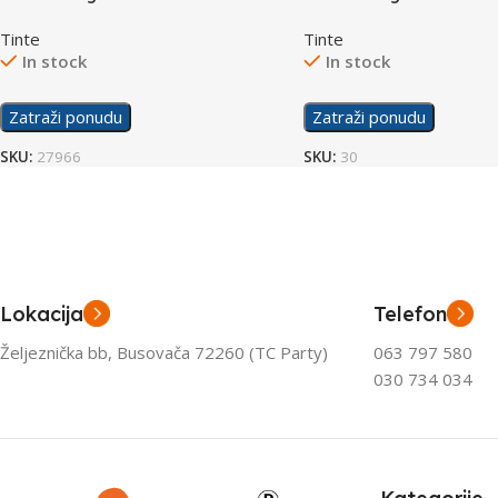
Black
Color
Tinte
Tinte
In stock
In stock
Zatraži ponudu
Zatraži ponudu
SKU:
27966
SKU:
30
Lokacija
Telefon
Željeznička bb, Busovača 72260 (TC Party)
063 797 580
030 734 034