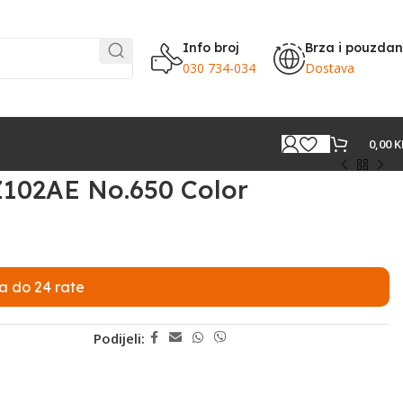
Info broj
Brza i pouzda
030 734-034
Dostava
0,00
K
Z102AE No.650 Color
a do 24 rate
Podijeli: