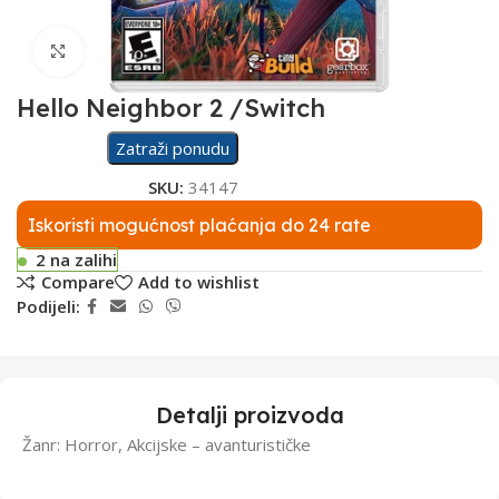
Click to enlarge
Hello Neighbor 2 /Switch
Zatraži ponudu
SKU:
34147
Iskoristi mogućnost plaćanja do 24 rate
2 na zalihi
Compare
Add to wishlist
Podijeli:
Detalji proizvoda
Žanr: Horror, Akcijske – avanturističke