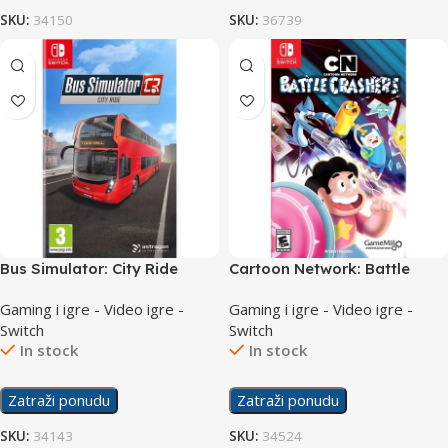
SKU:
34150
SKU:
36739
Bus Simulator: City Ride
Cartoon Network: Battle
/Switch
Crashers /Switch
Gaming i igre - Video igre -
Gaming i igre - Video igre -
Switch
Switch
In stock
In stock
Zatraži ponudu
Zatraži ponudu
SKU:
34143
SKU:
34524