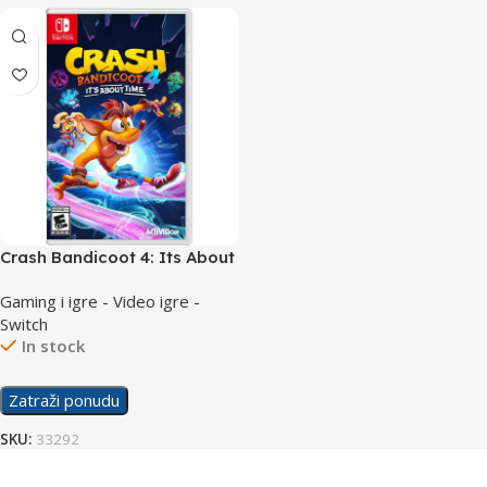
Crash Bandicoot 4: Its About
Time /Switch
Gaming i igre - Video igre -
Switch
In stock
Zatraži ponudu
SKU:
33292