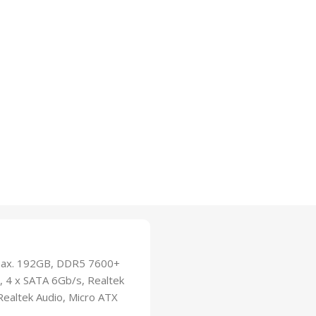
 max. 192GB, DDR5 7600+
a, 4 x SATA 6Gb/s, Realtek
Realtek Audio, Micro ATX