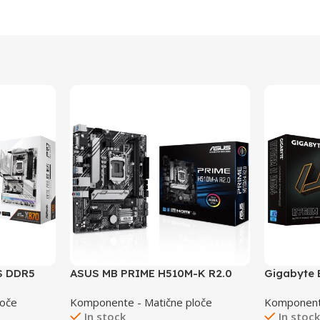
S DDR5
ASUS MB PRIME H510M-K R2.0
Gigabyte
loče
Komponente - Matične ploče
Komponente
In stock
In stoc