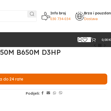
Info broj
Brza i pouzda
030 734-034
Dostava
0,00
K
650M B650M D3HP
a do 24 rate
Podijeli: