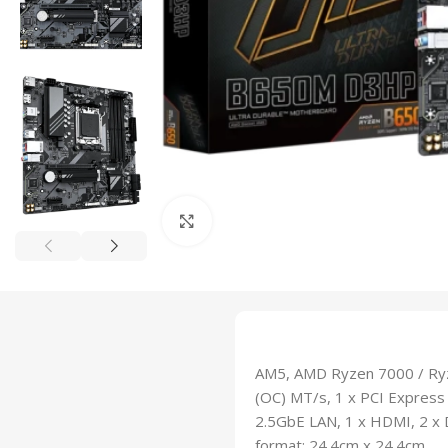
Click to enlarge
AM5, AMD Ryzen 7000 / Ry
(OC) MT/s, 1 x PCI Express 
2.5GbE LAN, 1 x HDMI, 2 x 
format; 24.4cm x 24.4cm.