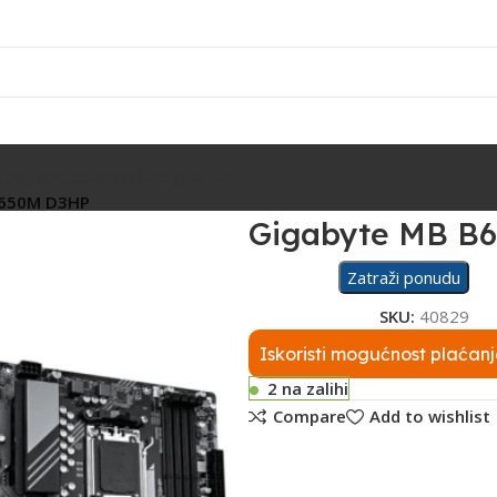
Rasvjeta
Ostalo
Fiskalizacija
Servis
B650M D3HP
Gigabyte MB B
Zatraži ponudu
SKU:
40829
Iskoristi mogućnost plaćanj
2 na zalihi
Compare
Add to wishlist