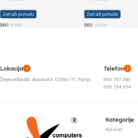
Zatraži ponudu
Zatraži ponudu
SKU:
37989
SKU:
39234
Lokacija
Telefon
Željeznička bb, Busovača 72260 (TC Party)
063 797 580
030 734 034
Kategorije
Računari