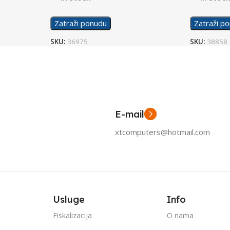
Zatraži ponudu
Zatraži p
SKU:
36975
SKU:
38858
E-mail
xtcomputers@hotmail.com
Usluge
Info
Fiskalizacija
O nama