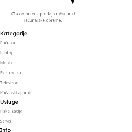
XT-computers, prodaja računara i
računarske opreme.
Kategorije
Računari
Laptopi
Mobiteli
Elektronika
Televizori
Kućanski aparati
Usluge
Fiskalizacija
Servis
Info