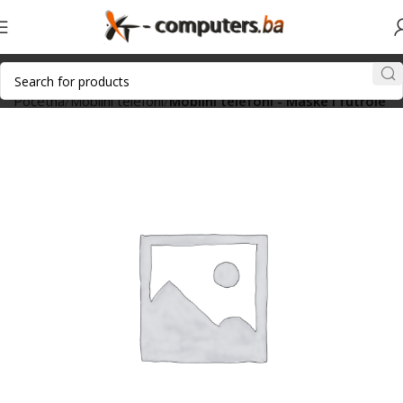
Početna
Mobilni telefoni
Mobilni telefoni - Maske i futrole