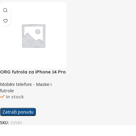
ORG futrola za iPhone 14 Pro
Max lavanda
Mobilni telefoni - Maske i
futrole
In stock
Zatraži ponudu
SKU:
33585