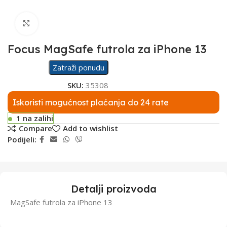
Click to enlarge
Focus MagSafe futrola za iPhone 13
Zatraži ponudu
SKU:
35308
Iskoristi mogućnost plaćanja do 24 rate
1 na zalihi
Compare
Add to wishlist
Podijeli:
Detalji proizvoda
MagSafe futrola za iPhone 13