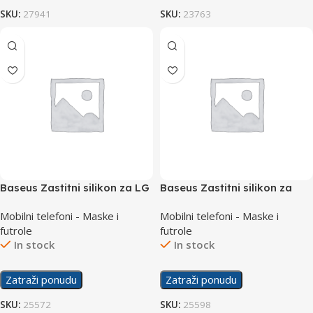
SKU:
27941
SKU:
23763
Baseus Zastitni silikon za LG
Baseus Zastitni silikon za
K10 2018
Samsung A70
Mobilni telefoni - Maske i
Mobilni telefoni - Maske i
futrole
futrole
In stock
In stock
Zatraži ponudu
Zatraži ponudu
SKU:
25572
SKU:
25598