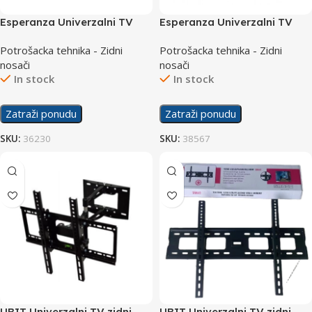
Esperanza Univerzalni TV
Esperanza Univerzalni TV
zidni nosač Atlas 016 26″-70″
zidni nosač Perses 013
Potrošacka tehnika - Zidni
Potrošacka tehnika - Zidni
14″-50″
nosači
nosači
In stock
In stock
Zatraži ponudu
Zatraži ponudu
SKU:
36230
SKU:
38567
UBIT Univerzalni TV zidni
UBIT Univerzalni TV zidni