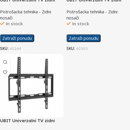
nosač CP501 32″-70″
nosač SH64T 32-80″
Potrošacka tehnika - Zidni
Potrošacka tehnika - Zidni
nosači
nosači
In stock
In stock
Zatraži ponudu
Zatraži ponudu
SKU:
40244
SKU:
40303
UBIT Univerzalni TV zidni
nosač UB-MNT-01