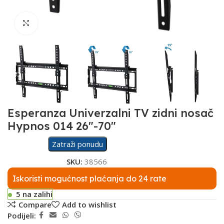
Click to enlarge
Esperanza Univerzalni TV zidni nosač
Hypnos 014 26″-70″
Zatraži ponudu
SKU:
38566
Iskoristi mogućnost plaćanja do 24 rate
5 na zalihi
Compare
Add to wishlist
Podijeli: