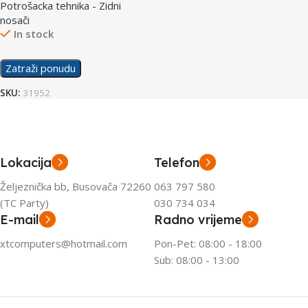
Potrošacka tehnika - Zidni
nosači
In stock
Zatraži ponudu
SKU:
31952
Lokacija
Telefon
Željeznička bb, Busovača 72260
063 797 580
(TC Party)
030 734 034
E-mail
Radno vrijeme
xtcomputers@hotmail.com
Pon-Pet: 08:00 - 18:00
Sub: 08:00 - 13:00