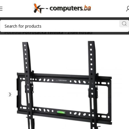
Početna
Potrošacka tehnika - Zidni nosači