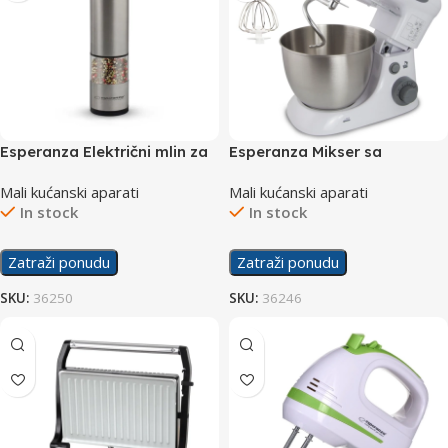
Esperanza Električni mlin za
Esperanza Mikser sa
biber Sarawak EKP002
posudom EKM024 800W
Mali kućanski aparati
Mali kućanski aparati
In stock
In stock
Zatraži ponudu
Zatraži ponudu
SKU:
36250
SKU:
36246