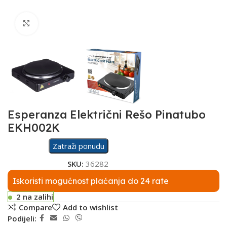
Click to enlarge
Esperanza Električni Rešo Pinatubo
EKH002K
Zatraži ponudu
SKU:
36282
Iskoristi mogućnost plaćanja do 24 rate
2 na zalihi
Compare
Add to wishlist
Podijeli: