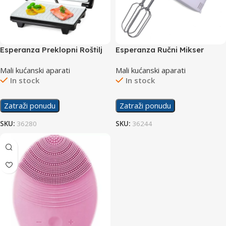
Esperanza Preklopni Roštilj
Esperanza Ručni Mikser
Taleggio EKG006
Apple Pie EKM011 400W
Mali kućanski aparati
Mali kućanski aparati
In stock
In stock
Zatraži ponudu
Zatraži ponudu
SKU:
36280
SKU:
36244