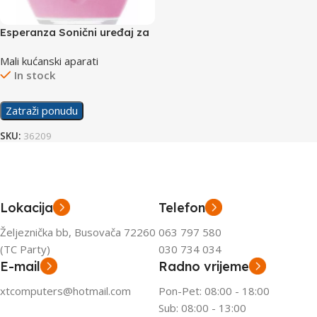
Esperanza Sonični uređaj za
čišćenje lica Glee EBM002P
Mali kućanski aparati
In stock
Zatraži ponudu
SKU:
36209
Lokacija
Telefon
Željeznička bb, Busovača 72260
063 797 580
(TC Party)
030 734 034
E-mail
Radno vrijeme
xtcomputers@hotmail.com
Pon-Pet: 08:00 - 18:00
Sub: 08:00 - 13:00