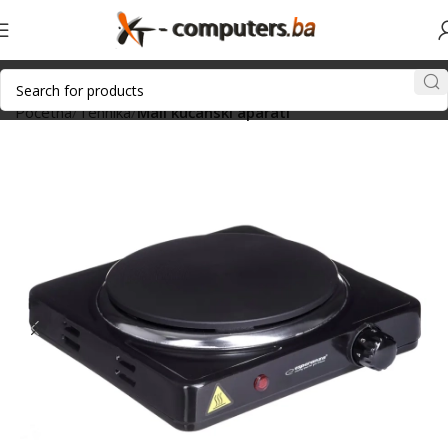
Početna
Tehnika
Mali kućanski aparati