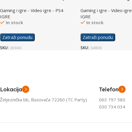
Gaming i igre - Video igre - PS4
Gaming i igre - Video igre
IGRE
IGRE
In stock
In stock
Zatraži ponudu
Zatraži ponudu
SKU:
36940
SKU:
34806
Lokacija
Telefon
Željeznička bb, Busovača 72260 (TC Party)
063 797 580
030 734 034