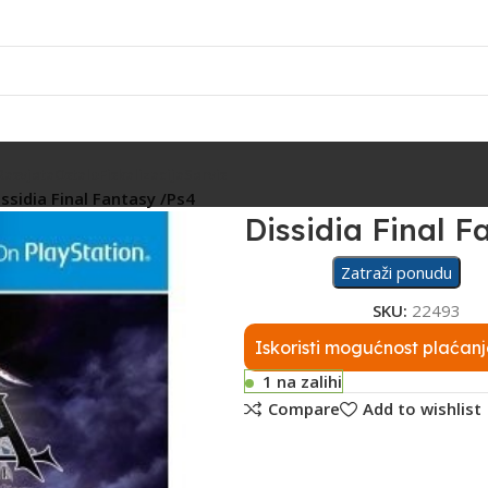
Rasvjeta
Ostalo
Fiskalizacija
Servis
issidia Final Fantasy /Ps4
Dissidia Final 
Zatraži ponudu
SKU:
22493
Iskoristi mogućnost plaćanj
1 na zalihi
Compare
Add to wishlist