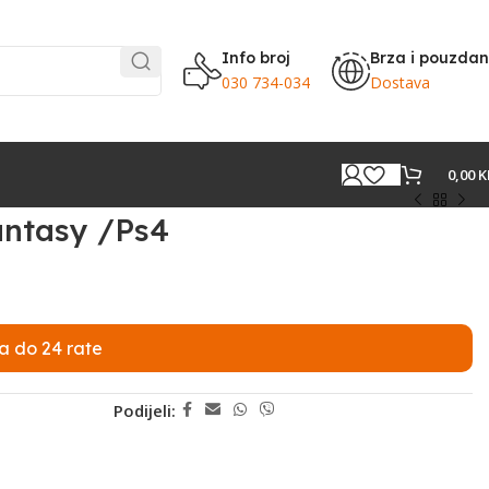
Info broj
Brza i pouzda
030 734-034
Dostava
0,00
K
Fantasy /Ps4
a do 24 rate
Podijeli: