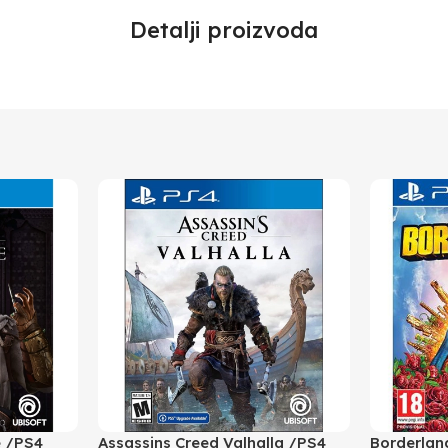
Detalji proizvoda
e /PS4
Assassins Creed Valhalla /PS4
Borderlan