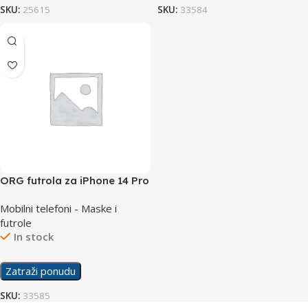
SKU:
25615
SKU:
33584
ORG futrola za iPhone 14 Pro
Max lavanda
Mobilni telefoni - Maske i
futrole
In stock
Zatraži ponudu
SKU:
33585