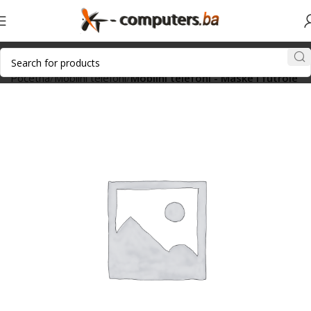
Početna
Mobilni telefoni
Mobilni telefoni - Maske i futrole