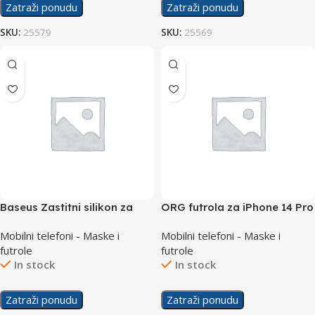
Zatraži ponudu
Zatraži ponudu
SKU:
25579
SKU:
25569
Baseus Zastitni silikon za
ORG futrola za iPhone 14 Pro
Samsung J7 2017
Mobilni telefoni - Maske i
Mobilni telefoni - Maske i
futrole
futrole
In stock
In stock
Zatraži ponudu
Zatraži ponudu