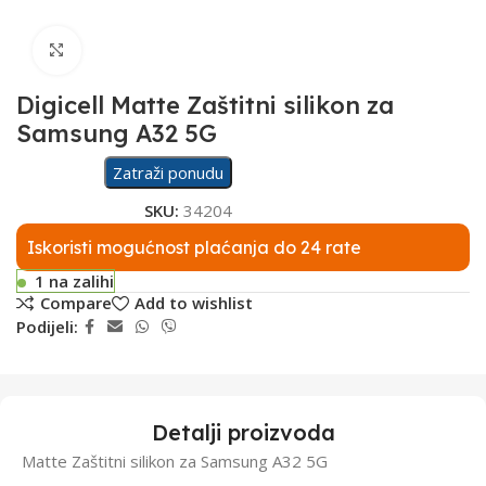
Click to enlarge
Digicell Matte Zaštitni silikon za
Samsung A32 5G
Zatraži ponudu
SKU:
34204
Iskoristi mogućnost plaćanja do 24 rate
1 na zalihi
Compare
Add to wishlist
Podijeli:
Detalji proizvoda
Matte Zaštitni silikon za Samsung A32 5G