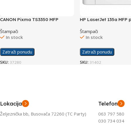
CANON Pixma TS3350 MFP
HP LaserJet 135a MFP p
printer
4ZB82A
Štampači
Štampači
In stock
In stock
Zatraži ponudu
Zatraži ponudu
SKU:
37280
SKU:
31402
Lokacija
Telefon
Željeznička bb, Busovača 72260 (TC Party)
063 797 580
030 734 034