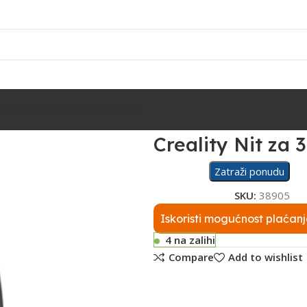
Rasvjeta
Ostalo
Fiskalizacija
Servis
Creality Nit za 
Zatraži ponudu
SKU:
38905
Iskoristi mogućnost plaćanj
4 na zalihi
Compare
Add to wishlist