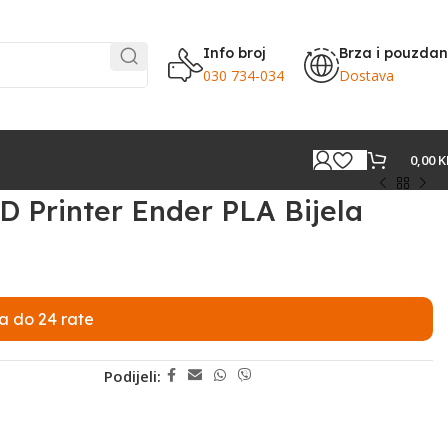
Info broj
Brza i pouzda
030 734-034
Dostava
0,00
K
3D Printer Ender PLA Bijela
a do 24 rate
Podijeli: