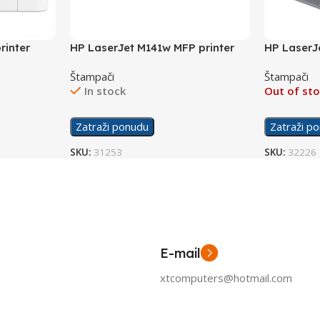
rinter
HP LaserJet M141w MFP printer
HP LaserJ
7MD74A
9YF83A
Štampači
Štampači
In stock
Out of st
Zatraži ponudu
Zatraži p
SKU:
31253
SKU:
32226
E-mail
xtcomputers@hotmail.com