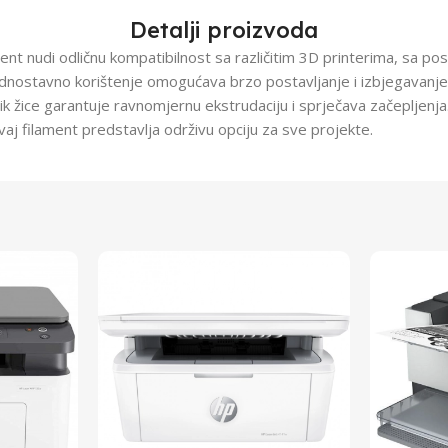
Detalji proizvoda
t nudi odličnu kompatibilnost sa različitim 3D printerima, sa p
dnostavno korištenje omogućava brzo postavljanje i izbjegavanje
nik žice garantuje ravnomjernu ekstrudaciju i sprječava začepljenja
, ovaj filament predstavlja održivu opciju za sve projekte.