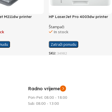
et M211dw printer
HP LaserJet Pro 4003dw printer
2Z610A
Štampači
ock
In stock
onudu
Zatraži ponudu
SKU:
34982
Radno vrijeme
Pon-Pet: 08:00 - 18:00
Sub: 08:00 - 13:00