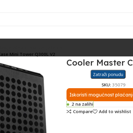
Rasvjeta
Ostalo
Fiskalizacija
Servis
Case Mini Tower Q300L V2
Cooler Master 
Zatraži ponudu
SKU:
35079
Iskoristi mogućnost plaćanj
2 na zalihi
Compare
Add to wishlist