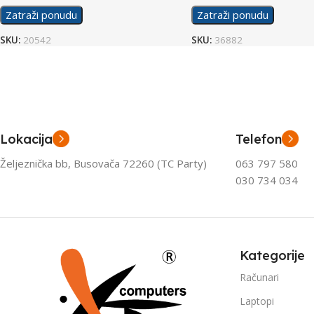
Zatraži ponudu
Zatraži ponudu
SKU:
20542
SKU:
36882
Lokacija
Telefon
Željeznička bb, Busovača 72260 (TC Party)
063 797 580
030 734 034
Kategorije
Računari
Laptopi