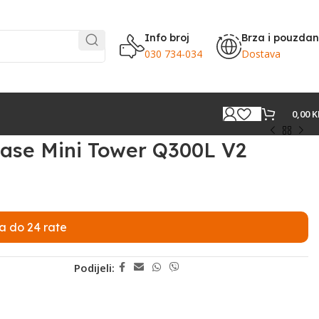
Info broj
Brza i pouzda
030 734-034
Dostava
0,00
K
Case Mini Tower Q300L V2
a do 24 rate
Podijeli: