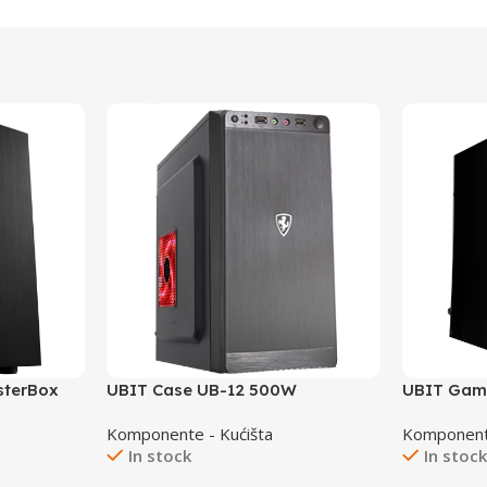
sterBox
UBIT Case UB-12 500W
UBIT Gami
RGB fans
Komponente - Kućišta
Komponente
In stock
In stoc