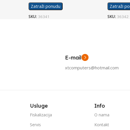
Zatraži ponudu
Zatraži p
SKU:
36341
SKU:
36342
E-mail
xtcomputers@hotmail.com
Usluge
Info
Fiskalizacija
O nama
Servis
Kontakt