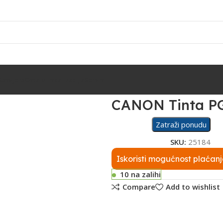
Rasvjeta
Ostalo
Fiskalizacija
Servis
CANON Tinta PG
Zatraži ponudu
SKU:
25184
Iskoristi mogućnost plaćanj
10 na zalihi
Compare
Add to wishlist