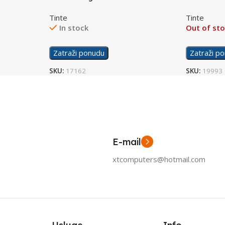
Color
Black
Tinte
Tinte
In stock
Out of st
Zatraži ponudu
Zatraži p
SKU:
17162
SKU:
19993
E-mail
xtcomputers@hotmail.com