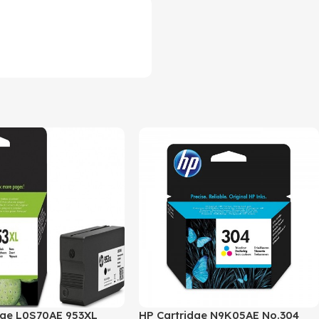
dge L0S70AE 953XL
HP Cartridge N9K05AE No.304