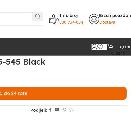
Info broj
Brza i pouzda
030 734-034
Dostava
0,00
K
-545 Black
a do 24 rate
Podijeli: