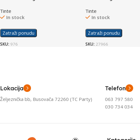
Black
Tinte
Tinte
In stock
In stock
Zatraži ponudu
Zatraži ponudu
SKU:
976
SKU:
27966
Lokacija
Telefon
Željeznička bb, Busovača 72260 (TC Party)
063 797 580
030 734 034