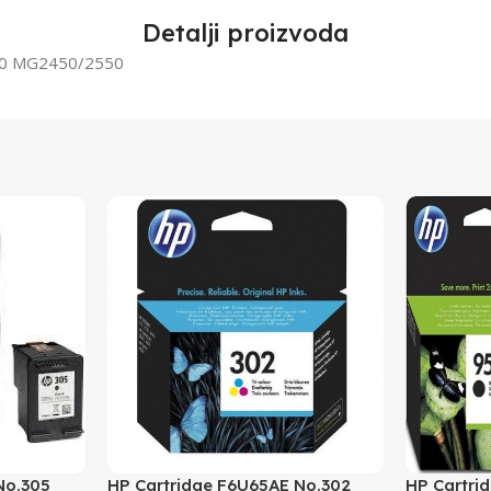
Detalji proizvoda
850 MG2450/2550
No.305
HP Cartridge F6U65AE No.302
HP Cartri