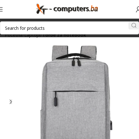
Početna
Laptopi
Torbe za notebook