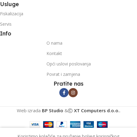
Usluge
Fiskalizacija
Servis
Info
O nama
Kontakt
Opći uslovi poslovanja
Povrat i zamjena
Pratite nas
Web izrada
BP Studio
&
XT Computers d.o.o.
.
0
Koristimo kolačiće za pružanje boljeg korisničkog