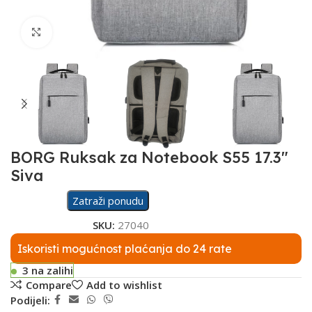
Click to enlarge
BORG Ruksak za Notebook S55 17.3″
Siva
Zatraži ponudu
SKU:
27040
Iskoristi mogućnost plaćanja do 24 rate
3 na zalihi
Compare
Add to wishlist
Podijeli: