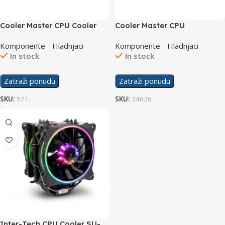
Cooler Master CPU Cooler
Cooler Master CPU
S1366 Socket Retention
MasterLiquid Cooler ML240L
Komponente - Hladnjaci
Komponente - Hladnjaci
CORE ARGB
In stock
In stock
Zatraži ponudu
Zatraži ponudu
SKU:
571
SKU:
34626
Inter-Tech CPU Cooler SU-