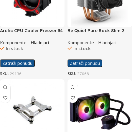
Arctic CPU Cooler Freezer 34
Be Quiet Pure Rock Slim 2
eSports DUO Red
CPU Cooler BK030
Komponente - Hladnjaci
Komponente - Hladnjaci
In stock
In stock
Zatraži ponudu
Zatraži ponudu
SKU:
29136
SKU:
37068