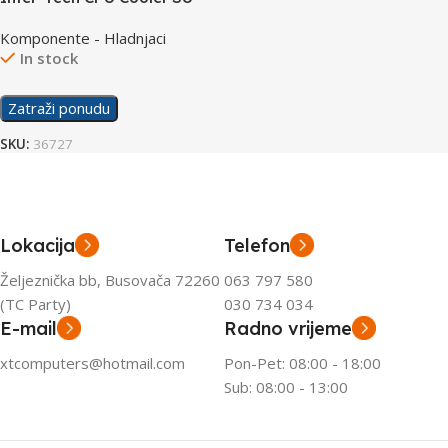
280 RGB
Komponente - Hladnjaci
In stock
Zatraži ponudu
SKU:
36727
Lokacija
Telefon
Željeznička bb, Busovača 72260
063 797 580
(TC Party)
030 734 034
E-mail
Radno vrijeme
xtcomputers@hotmail.com
Pon-Pet: 08:00 - 18:00
Sub: 08:00 - 13:00