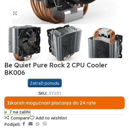
Click to enlarge
Be Quiet Pure Rock 2 CPU Cooler
BK006
Zatraži ponudu
SKU:
37231
Iskoristi mogućnost plaćanja do 24 rate
7 na zalihi
Compare
Add to wishlist
Podijeli: