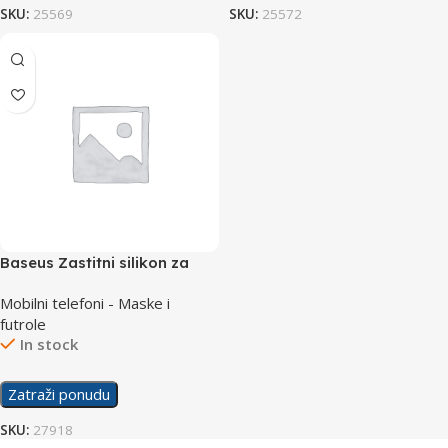
SKU:
25569
SKU:
25572
Baseus Zastitni silikon za
Samsung A21
Mobilni telefoni - Maske i
futrole
In stock
Zatraži ponudu
SKU:
27918