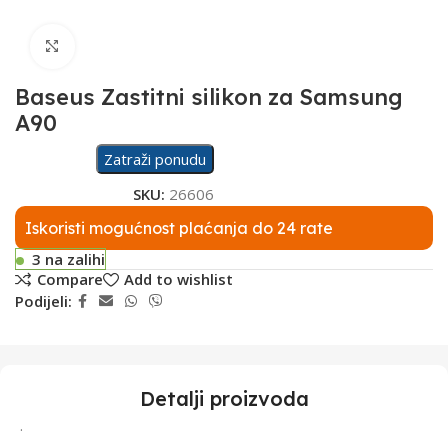
Click to enlarge
Baseus Zastitni silikon za Samsung
A90
Zatraži ponudu
SKU:
26606
Iskoristi mogućnost plaćanja do 24 rate
3 na zalihi
Compare
Add to wishlist
Podijeli:
Detalji proizvoda
.