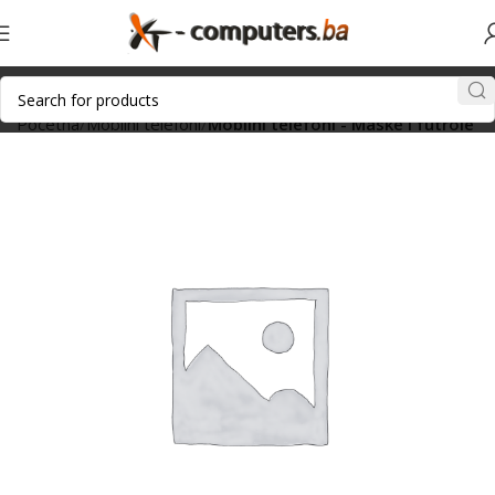
Početna
Mobilni telefoni
Mobilni telefoni - Maske i futrole