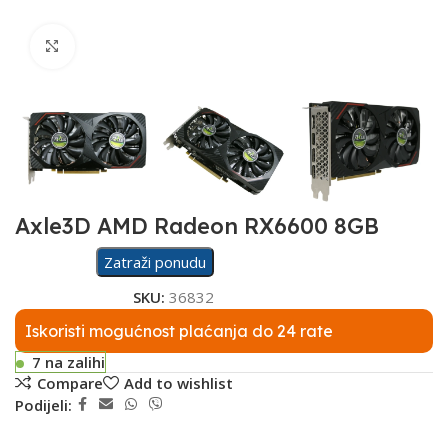
Click to enlarge
Axle3D AMD Radeon RX6600 8GB
Zatraži ponudu
SKU:
36832
Iskoristi mogućnost plaćanja do 24 rate
7 na zalihi
Compare
Add to wishlist
Podijeli: