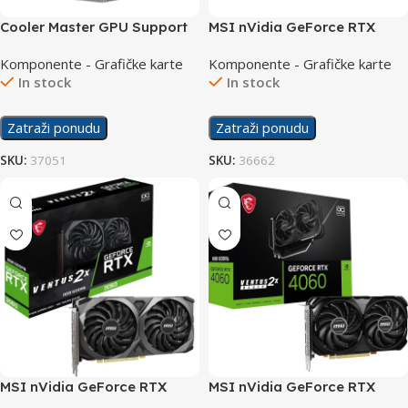
Cooler Master GPU Support
MSI nVidia GeForce RTX
Bracket ARGB
3050 Ventus 2X 6G OC
Komponente - Grafičke karte
Komponente - Grafičke karte
In stock
In stock
Zatraži ponudu
Zatraži ponudu
SKU:
37051
SKU:
36662
MSI nVidia GeForce RTX
MSI nVidia GeForce RTX
3060 Ventus 2X 8GB OC
4060 Ventus 2X 8GB OC