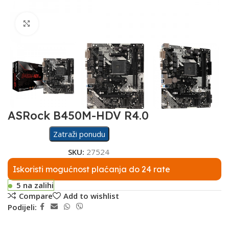
Click to enlarge
ASRock B450M-HDV R4.0
Zatraži ponudu
SKU:
27524
Iskoristi mogućnost plaćanja do 24 rate
5 na zalihi
Compare
Add to wishlist
Podijeli: