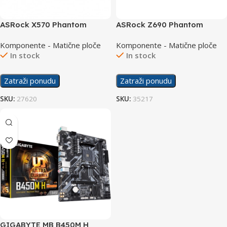
ASRock X570 Phantom
ASRock Z690 Phantom
Gaming 4
Gaming 4 D5
Komponente - Matične ploče
Komponente - Matične ploče
In stock
In stock
Zatraži ponudu
Zatraži ponudu
SKU:
27620
SKU:
35217
GIGABYTE MB B450M H