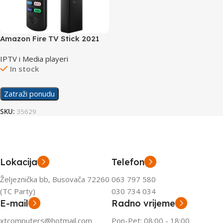
Amazon Fire TV Stick 2021
IPTV i Media playeri
In stock
Zatraži ponudu
SKU:
35629
Lokacija
Telefon
Željeznička bb, Busovača 72260
063 797 580
(TC Party)
030 734 034
E-mail
Radno vrijeme
xtcomputers@hotmail.com
Pon-Pet: 08:00 - 18:00