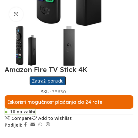
Click to enlarge
Amazon Fire TV Stick 4K
Zatraži ponudu
SKU:
35630
Iskoristi mogućnost plaćanja do 24 rate
10 na zalihi
Compare
Add to wishlist
Podijeli: