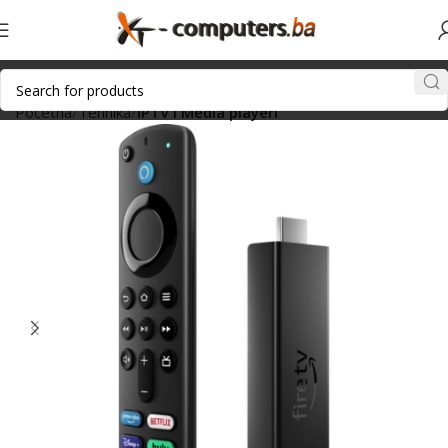
Početna
Tehnika
IPTV i Media playeri