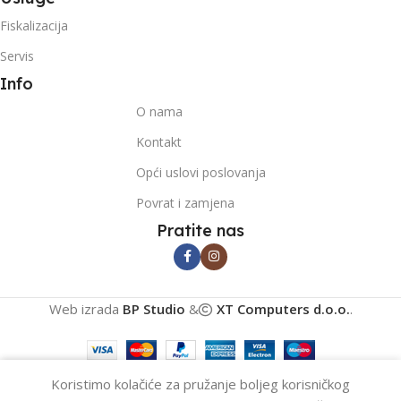
Fiskalizacija
Servis
Info
O nama
Kontakt
Opći uslovi poslovanja
Povrat i zamjena
Pratite nas
Web izrada
BP Studio
&
XT Computers d.o.o.
.
0
Koristimo kolačiće za pružanje boljeg korisničkog
Filters
Wishlist
Cart
My account