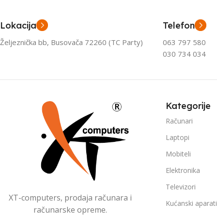
Lokacija
Telefon
Željeznička bb, Busovača 72260 (TC Party)
063 797 580
030 734 034
Kategorije
Računari
Laptopi
Mobiteli
Elektronika
Televizori
XT-computers, prodaja računara i
Kućanski aparati
računarske opreme.