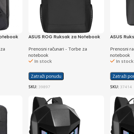
otebook
ASUS ROG Ruksak za Notebook
ASUS Ruks
Ranger 18″
 za
Prenosni računari - Torbe za
Prenosni ra
notebook
notebook
In stock
In stock
Zatraži ponudu
Zatraži p
SKU:
39897
SKU:
37414