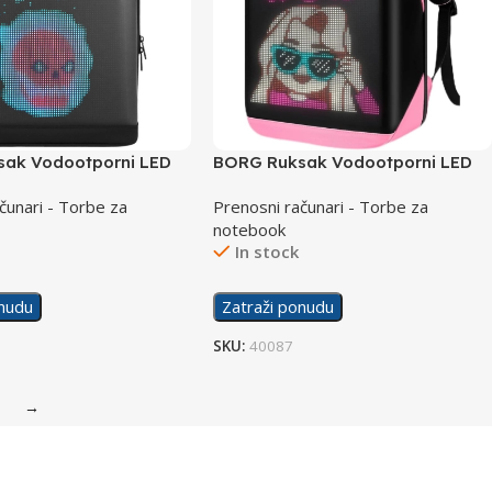
ak Vodootporni LED
BORG Ruksak Vodootporni LED
R3 Pink
čunari - Torbe za
Prenosni računari - Torbe za
notebook
In stock
onudu
Zatraži ponudu
SKU:
40087
→