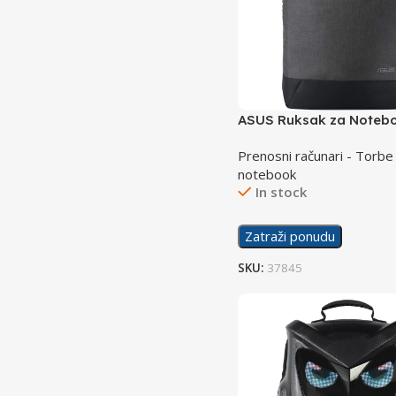
ASUS Ruksak za Noteb
Ranger 15,6″ BP1504
Prenosni računari - Torbe
notebook
In stock
Zatraži ponudu
SKU:
37845