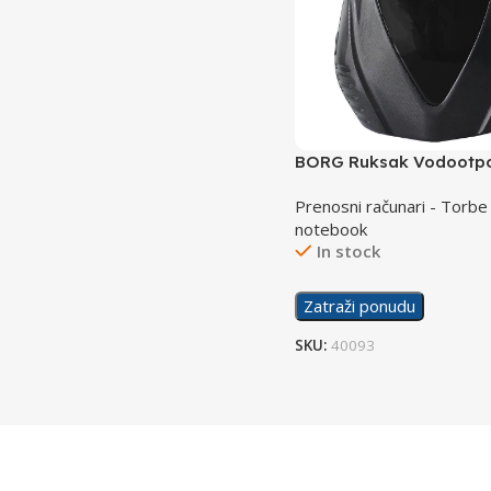
BORG Ruksak Vodootpo
Owls
Prenosni računari - Torbe
notebook
In stock
Zatraži ponudu
SKU:
40093