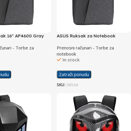
ak 16″ AP4600 Gray
ASUS Ruksak za Notebook
AP4600 16″ Siva
čunari - Torbe za
Prenosni računari - Torbe za
notebook
In stock
onudu
Zatraži ponudu
SKU:
38534