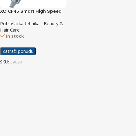
XO CF45 Smart High Speed
Hair Dryer
Potrošacka tehnika - Beauty &
Hair Care
In stock
Zatraži ponudu
SKU:
39620