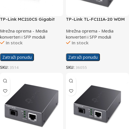
TP-Link MC210CS Gigabit
TP-Link TL-FC111A-20 WDM
Single-mode Media
Media Converter
Mrežna oprema - Media
Mrežna oprema - Media
Converter
konverteri i SFP moduli
konverteri i SFP moduli
In stock
In stock
Zatraži ponudu
Zatraži ponudu
SKU:
3514
SKU:
36055