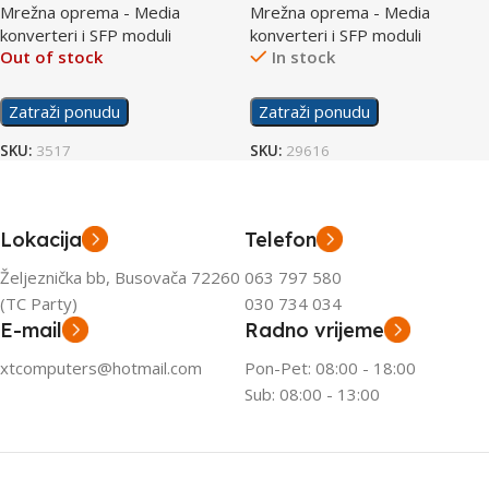
Mrežna oprema - Media
Mrežna oprema - Media
Module
konverteri i SFP moduli
konverteri i SFP moduli
Out of stock
In stock
Zatraži ponudu
Zatraži ponudu
SKU:
3517
SKU:
29616
Lokacija
Telefon
Željeznička bb, Busovača 72260
063 797 580
(TC Party)
030 734 034
E-mail
Radno vrijeme
xtcomputers@hotmail.com
Pon-Pet: 08:00 - 18:00
Sub: 08:00 - 13:00