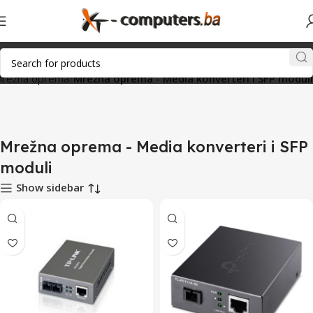
režna oprema
Mrežna oprema - Media konverteri i SFP moduli
Mrežna oprema - Media konverteri i SFP
moduli
Show sidebar