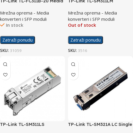
TP-Link TL-FC311B-20 Media
TP-Link TL-SM311LM
Converter
MiniGBIC Multi-mode SFP
Mrežna oprema - Media
Mrežna oprema - Media
Module
konverteri i SFP moduli
konverteri i SFP moduli
In stock
Out of stock
Zatraži ponudu
Zatraži ponudu
SKU:
31059
SKU:
3516
TP-Link TL-SM311LS
TP-Link TL-SM321A LC Single
MiniGBIC Single-mode SFP
Mode SFP Module