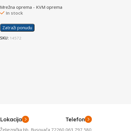
USB CS64US ATEN
Mrežna oprema - KVM oprema
In stock
Zatraži ponudu
SKU:
14572
Lokacija
Telefon
Željeznička bb, Busovača 72260
063 797 580