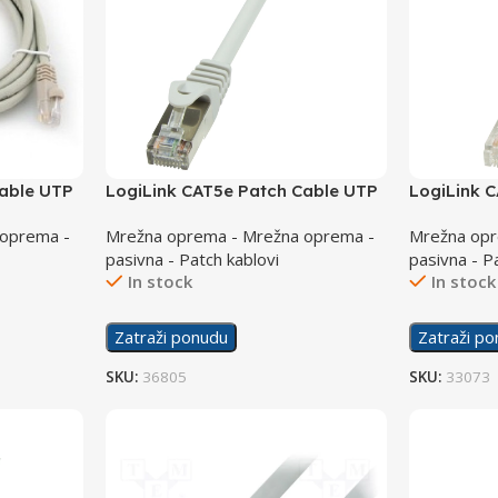
Cable UTP
LogiLink CAT5e Patch Cable UTP
LogiLink 
7,5m CP1082U
Econline 
 oprema -
Mrežna oprema - Mrežna oprema -
Mrežna opr
pasivna - Patch kablovi
pasivna - P
In stock
In stock
Zatraži ponudu
Zatraži p
SKU:
36805
SKU:
33073