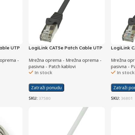
Cable UTP
LogiLink CAT5e Patch Cable UTP
LogiLink 
0.25m CP1013S
1m CP103
 oprema -
Mrežna oprema - Mrežna oprema -
Mrežna opr
pasivna - Patch kablovi
pasivna - P
In stock
In stock
Zatraži ponudu
Zatraži p
SKU:
37580
SKU:
36801