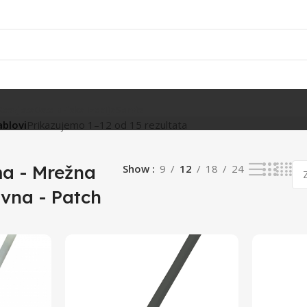
Rasvjeta
Ostalo
Fiskalizacija
Servis
ablovi
Prikazujemo 1–12 od 15 rezultata
a - Mrežna
Show
9
12
18
24
vna - Patch