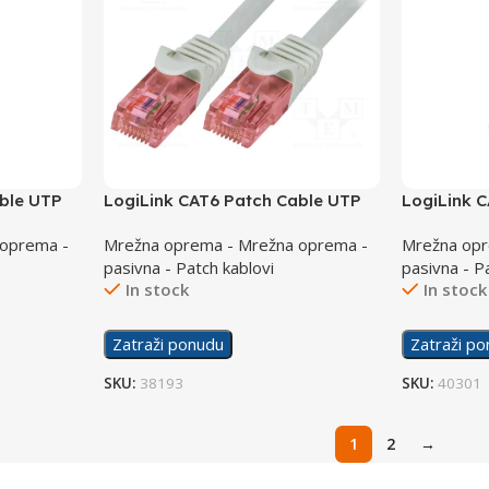
ble UTP
LogiLink CAT6 Patch Cable UTP
LogiLink 
 Grey
1m LSZH PrimeLine CQ2032U
20m Prime
 oprema -
Mrežna oprema - Mrežna oprema -
Mrežna opr
pasivna - Patch kablovi
pasivna - P
In stock
In stock
Zatraži ponudu
Zatraži p
SKU:
38193
SKU:
40301
1
2
→