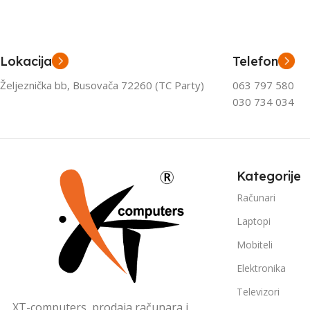
Lokacija
Telefon
Željeznička bb, Busovača 72260 (TC Party)
063 797 580
030 734 034
Kategorije
Računari
Laptopi
Mobiteli
Elektronika
Televizori
XT-computers, prodaja računara i