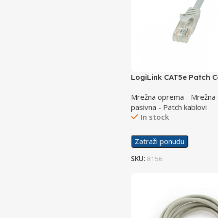
LogiLink CAT5e Patch 
0.25m CP1012U
Mrežna oprema - Mrežna
pasivna - Patch kablovi
In stock
Zatraži ponudu
SKU:
8156