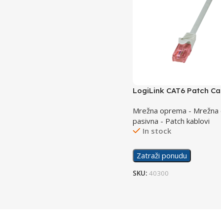
LogiLink CAT6 Patch Ca
15m PrimeLine CQ2102U
Mrežna oprema - Mrežna
pasivna - Patch kablovi
In stock
Zatraži ponudu
SKU:
40300