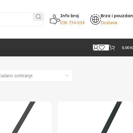
Info broj
Brza i pouzda
030 734-034
Dostava
0,00
K