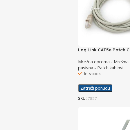
LogiLink CAT5e Patch 
30m CP1122U
Mrežna oprema - Mrežna
pasivna - Patch kablovi
In stock
Zatraži ponudu
SKU:
7857