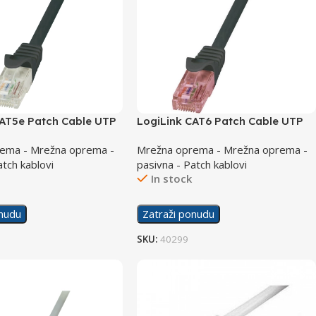
CAT5e Patch Cable UTP
LogiLink CAT6 Patch Cable UTP
5m CP1073U
10m PrimeLine CQ2093U Black
ema - Mrežna oprema -
Mrežna oprema - Mrežna oprema -
atch kablovi
pasivna - Patch kablovi
In stock
onudu
Zatraži ponudu
SKU:
40299