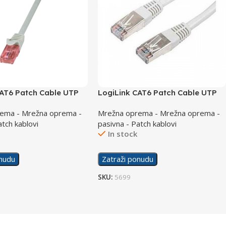
CAT6 Patch Cable UTP
LogiLink CAT6 Patch Cable UTP
Line CQ2112U Grey
3m LSZH PrimeLine CQ2062U
ema - Mrežna oprema -
Mrežna oprema - Mrežna oprema -
atch kablovi
pasivna - Patch kablovi
In stock
onudu
Zatraži ponudu
SKU:
5699