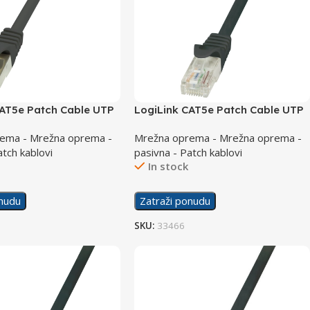
CAT5e Patch Cable UTP
LogiLink CAT5e Patch Cable UTP
3U
2m CP1053U black
ema - Mrežna oprema -
Mrežna oprema - Mrežna oprema -
atch kablovi
pasivna - Patch kablovi
In stock
onudu
Zatraži ponudu
SKU:
33466