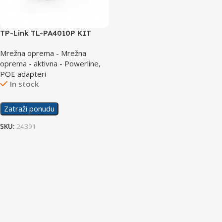
TP-Link TL-PA4010P KIT
Powerline Adapter with AC
Mrežna oprema - Mrežna
Pass 600Mbps
oprema - aktivna - Powerline,
POE adapteri
In stock
Zatraži ponudu
SKU:
24391