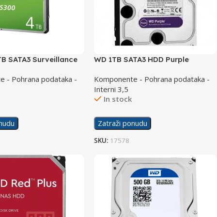
TB SATA3 Surveillance
WD 1TB SATA3 HDD Purple
 - Pohrana podataka -
Komponente - Pohrana podataka -
Interni 3,5
In stock
onudu
Zatraži ponudu
SKU:
17578