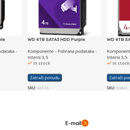
le
WD 4TB SATA3 HDD Purple
WD 4TB S
WD44PURZ
WD40EFP
dataka -
Komponente - Pohrana podataka -
Komponente
Interni 3,5
Interni 3,5
In stock
In stock
Zatraži ponudu
Zatraži p
SKU:
40574
SKU:
33841
E-mail