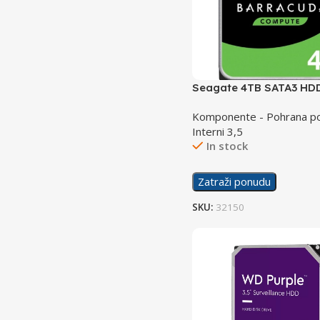
Seagate 4TB SATA3 HD
Barracuda
Komponente - Pohrana po
Interni 3,5
In stock
Zatraži ponudu
SKU:
32150