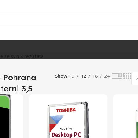
Rasvjeta
Ostalo
Fiskalizacija
Servis
je se svih 8 rezultata
 Pohrana
Show
9
12
18
24
terni 3,5