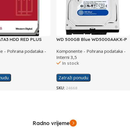
ATA3 HDD RED PLUS
WD 500GB Blue WD5000AAKX-P
X
 - Pohrana podataka -
Komponente - Pohrana podataka -
Interni 3,5
In stock
onudu
Zatraži ponudu
SKU:
24668
Radno vrijeme