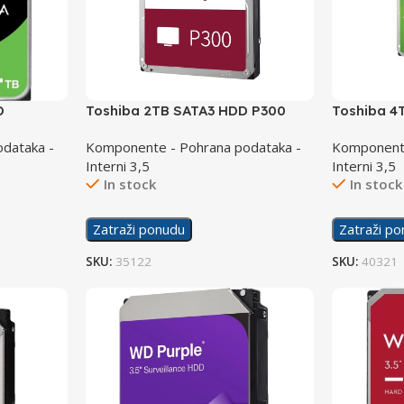
D
Toshiba 2TB SATA3 HDD P300
Toshiba 4
128MB 5400
HDD S300
dataka -
Komponente - Pohrana podataka -
Komponente
Interni 3,5
Interni 3,5
In stock
In stock
Zatraži ponudu
Zatraži p
SKU:
35122
SKU:
40321