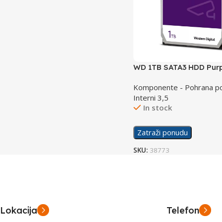
WD 1TB SATA3 HDD Purp
WD11PURZ
Komponente - Pohrana po
Interni 3,5
In stock
Zatraži ponudu
SKU:
38773
Lokacija
Telefon