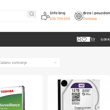
Info broj
Brza i pouzda
030 734-034
Dostava
0,00
K