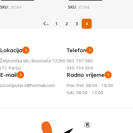
SKU:
28584
SKU:
35268
←
1
2
3
4
Lokacija
Telefon
Željeznička bb, Busovača 72260
063 797 580
(TC Party)
030 734 034
E-mail
Radno vrijeme
xtcomputers@hotmail.com
Pon-Pet: 08:00 - 18:00
Sub: 08:00 - 13:00