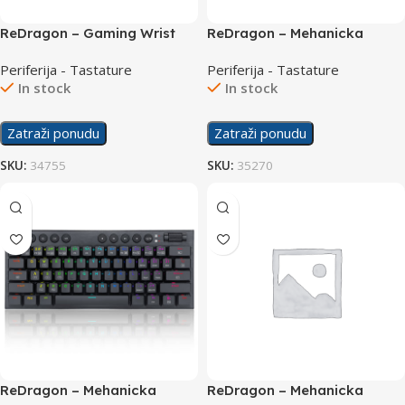
ReDragon – Gaming Wrist
ReDragon – Mehanicka
Meteor M P036
Gaming Tastatura Fizz K617
Periferija - Tastature
Periferija - Tastature
RGB
In stock
In stock
Zatraži ponudu
Zatraži ponudu
SKU:
34755
SKU:
35270
ReDragon – Mehanicka
ReDragon – Mehanicka