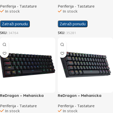
Gaming Tastatura Horus Pro
Gaming Tastatura Kumara 2
Periferija - Tastature
Periferija - Tastature
Mini K632 RGB
K552-RGB White Red Switch
In stock
In stock
Zatraži ponudu
Zatraži ponudu
SKU:
34764
SKU:
35281
ReDragon – Mehanicka
ReDragon – Mehanicka
Gaming Tastatura RGB
Gaming Tastatura RGB
Periferija - Tastature
Periferija - Tastature
Draconic Pro K530 Bluetooth
Draconic Pro K530 Bluetooth
In stock
In stock
Black
Black Brown Switch