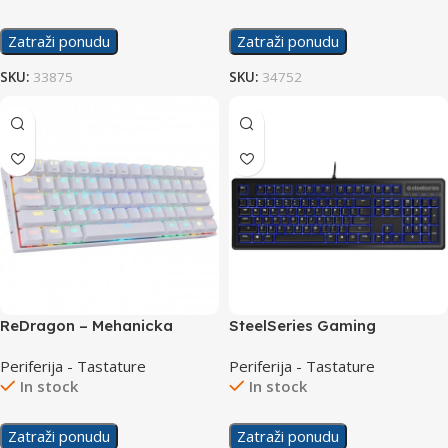
Zatraži ponudu
Zatraži ponudu
SKU:
33875
SKU:
34752
ReDragon – Mehanicka
SteelSeries Gaming
Gaming Tastatura RGB
Membranska Tastatura APEX
Periferija - Tastature
Periferija - Tastature
Draconic Pro K530 RS
100 bulk
In stock
In stock
Bluetooth White
Zatraži ponudu
Zatraži ponudu